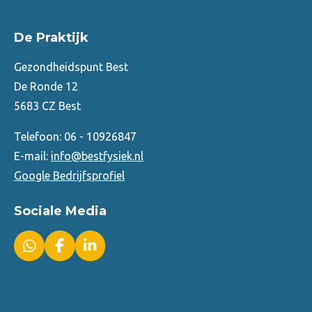
De Praktijk
Gezondheidspunt Best
De Ronde 12
5683 CZ Best
Telefoon: 06 - 10926847
E-mail:
info@bestfysiek.nl
Google Bedrijfsprofiel
Sociale Media
W
F
L
h
a
i
a
c
n
t
e
k
s
b
e