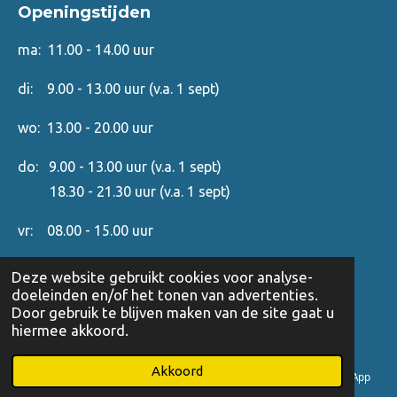
Openingstijden
A
o
d
p
o
I
p
k
n
ma: 11.00 - 14.00 uur
di: 9.00 - 13.00 uur (v.a. 1 sept)
wo: 13.00 - 20.00 uur
do: 9.00 - 13.00 uur (v.a. 1 sept)
18.30 - 21.30 uur (v.a. 1 sept)
vr: 08.00 - 15.00 uur
za: 08.00 - 15.00 uur
Deze website gebruikt cookies voor analyse-
doeleinden en/of het tonen van advertenties.
zo: gesloten
Door gebruik te blijven maken van de site gaat u
hiermee akkoord.
Algemene voorwaarden
|
Klachtenregeling
|
Wanneer
Akkoord
E-mailadres
Telefoonnummer
Kaart
WhatsApp
niet?
|
Privacy
|
Cookieverklaring
|
© Copyright