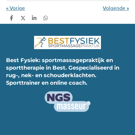
«
Vorige
Volgende
»
D
D
S
D
e
e
h
e
l
e
a
l
e
l
r
e
n
e
n
Best Fysiek: sportmassagepraktijk en
sporttherapie in Best. Gespecialiseerd in
rug-, nek- en schouderklachten.
Sporttrainer en online coach.