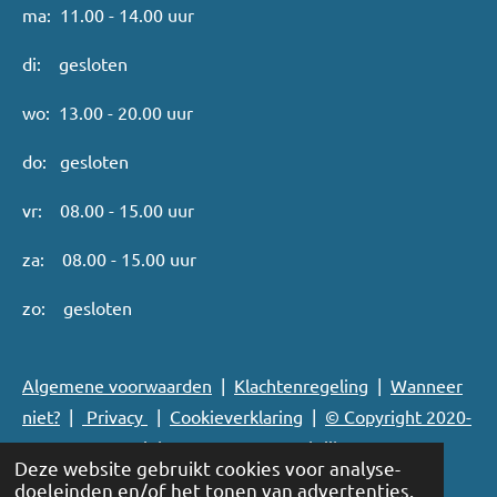
p
k
n
ma: 11.00 - 14.00 uur
di: gesloten
wo: 13.00 - 20.00 uur
do: gesloten
vr: 08.00 - 15.00 uur
za: 08.00 - 15.00 uur
zo: gesloten
Algemene voorwaarden
|
Klachtenregeling
|
Wanneer
niet?
|
Privacy
|
Cookieverklaring
|
© Copyright 2020-
2026 - Best Fysiek Sportmassagepraktijk
Deze website gebruikt cookies voor analyse-
Powered by
JouwWeb
doeleinden en/of het tonen van advertenties.