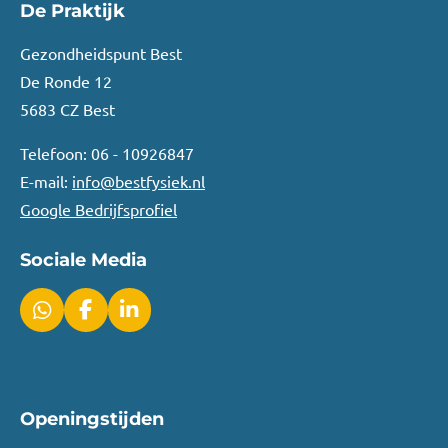
De Praktijk
Gezondheidspunt Best
De Ronde 12
5683 CZ Best
Telefoon: 06 - 10926847
E-mail:
info@bestfysiek.nl
Google Bedrijfsprofiel
Sociale Media
W
F
L
h
a
i
a
c
n
t
e
k
s
b
e
Openingstijden
A
o
d
p
o
I